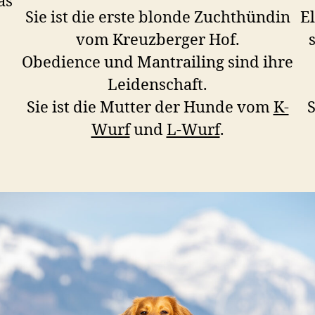
as
Sie ist die erste blonde Zuchthündin
E
vom Kreuzberger Hof.
Obedience und Mantrailing sind ihre
Leidenschaft.
Sie ist die Mutter der Hunde vom
K-
S
Wurf
und
L-Wurf
.