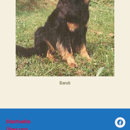
Bandi
Startseite
Fac
Über uns